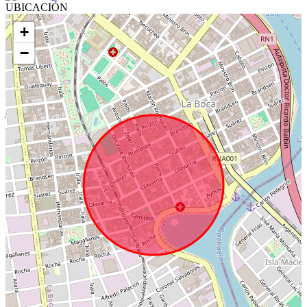
UBICACIÓN
+
−