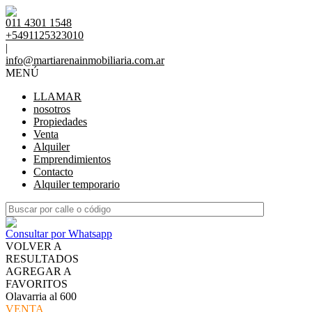
011 4301 1548
+5491125323010
|
info@martiarenainmobiliaria.com.ar
MENÚ
LLAMAR
nosotros
Propiedades
Venta
Alquiler
Emprendimientos
Contacto
Alquiler temporario
Consultar por Whatsapp
VOLVER A
RESULTADOS
AGREGAR A
FAVORITOS
Olavarria al 600
VENTA