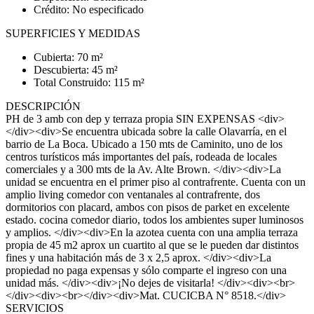
Crédito: No especificado
SUPERFICIES Y MEDIDAS
Cubierta: 70 m²
Descubierta: 45 m²
Total Construido: 115 m²
DESCRIPCIÓN
PH de 3 amb con dep y terraza propia SIN EXPENSAS <div>
</div><div>Se encuentra ubicada sobre la calle Olavarría, en el
barrio de La Boca. Ubicado a 150 mts de Caminito, uno de los
centros turísticos más importantes del país, rodeada de locales
comerciales y a 300 mts de la Av. Alte Brown. </div><div>La
unidad se encuentra en el primer piso al contrafrente. Cuenta con un
amplio living comedor con ventanales al contrafrente, dos
dormitorios con placard, ambos con pisos de parket en excelente
estado. cocina comedor diario, todos los ambientes super luminosos
y amplios. </div><div>En la azotea cuenta con una amplia terraza
propia de 45 m2 aprox un cuartito al que se le pueden dar distintos
fines y una habitación más de 3 x 2,5 aprox. </div><div>La
propiedad no paga expensas y sólo comparte el ingreso con una
unidad más. </div><div>¡No dejes de visitarla! </div><div><br>
</div><div><br></div><div>Mat. CUCICBA N° 8518.</div>
SERVICIOS