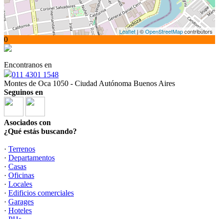
Leaflet
| ©
OpenStreetMap
contributors
0
Encontranos en
011 4301 1548
Montes de Oca 1050 - Ciudad Autónoma Buenos Aires
Seguinos en
Asociados con
¿Qué estás buscando?
·
Terrenos
·
Departamentos
·
Casas
·
Oficinas
·
Locales
·
Edificios comerciales
·
Garages
·
Hoteles